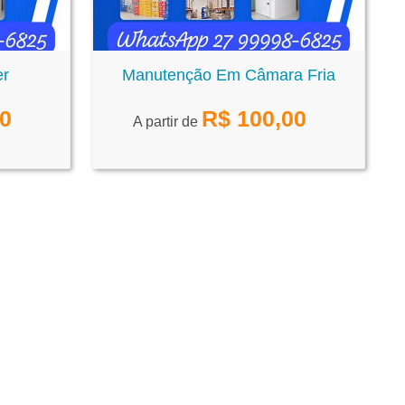
er
Manutenção Em Câmara Fria
00
R$
100,00
A partir de