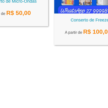
to de Micro-Ondas
R$
50,00
r de
Conserto de Freez
R$
100,
A partir de