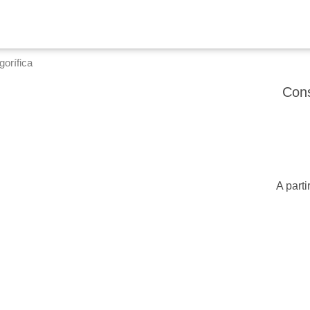
orífica
Cons
A parti