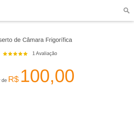
erto de Câmara Frigorífica
1
Avaliação
100,00
R$
r de