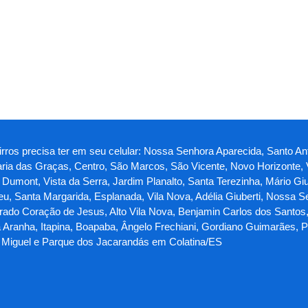
airros precisa ter em seu celular: Nossa Senhora Aparecida, Santo 
Maria das Graças, Centro, São Marcos, São Vicente, Novo Horizonte, V
Dumont, Vista da Serra, Jardim Planalto, Santa Terezinha, Mário Giu
deu, Santa Margarida, Esplanada, Vila Nova, Adélia Giuberti, Nossa 
grado Coração de Jesus, Alto Vila Nova, Benjamin Carlos dos Santos, 
a Aranha, Itapina, Boapaba, Ângelo Frechiani, Gordiano Guimarães, 
o Miguel e Parque dos Jacarandás em Colatina/ES