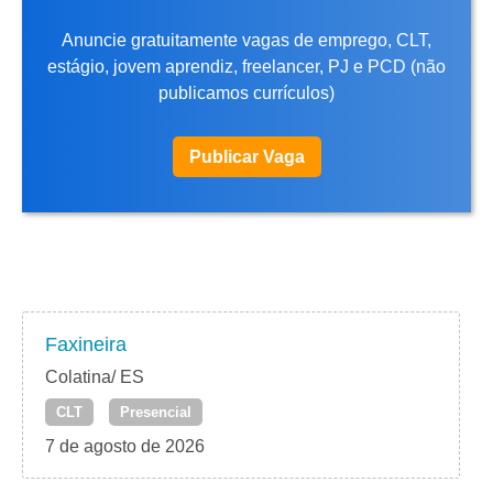
Anuncie gratuitamente vagas de emprego, CLT,
estágio, jovem aprendiz, freelancer, PJ e PCD (não
publicamos currículos)
Publicar Vaga
Faxineira
Colatina/ ES
CLT
Presencial
7 de agosto de 2026