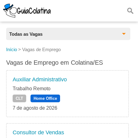
Todas as Vagas
Todas as Vagas
Início
>
Vagas de Emprego
CLT
Vagas de Emprego em Colatina/ES
Estágio
Auxiliar Administrativo
Freelancer
Trabalho Remoto
CLT
Home Office
PJ
7 de agosto de 2026
Home Office
Consultor de Vendas