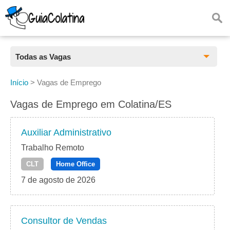
Todas as Vagas
Todas as Vagas
Início
>
Vagas de Emprego
CLT
Vagas de Emprego em Colatina/ES
Estágio
Auxiliar Administrativo
Freelancer
Trabalho Remoto
CLT
Home Office
PJ
7 de agosto de 2026
Home Office
Consultor de Vendas