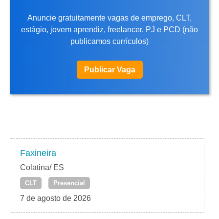
Anuncie gratuitamente vagas de emprego, CLT,
estágio, jovem aprendiz, freelancer, PJ e PCD (não
publicamos currículos)
Publicar Vaga
Faxineira
Colatina/ ES
CLT
Presencial
7 de agosto de 2026