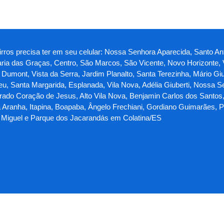
airros precisa ter em seu celular: Nossa Senhora Aparecida, Santo 
Maria das Graças, Centro, São Marcos, São Vicente, Novo Horizonte, V
Dumont, Vista da Serra, Jardim Planalto, Santa Terezinha, Mário Giu
deu, Santa Margarida, Esplanada, Vila Nova, Adélia Giuberti, Nossa 
grado Coração de Jesus, Alto Vila Nova, Benjamin Carlos dos Santos, 
a Aranha, Itapina, Boapaba, Ângelo Frechiani, Gordiano Guimarães, 
o Miguel e Parque dos Jacarandás em Colatina/ES