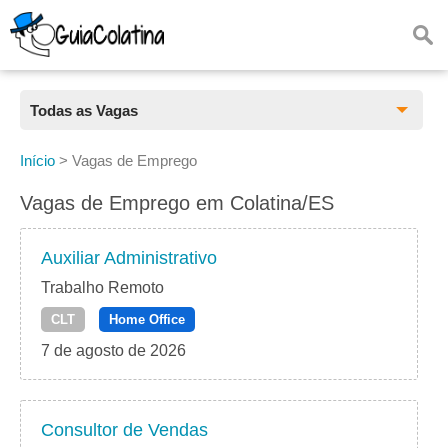
Todas as Vagas
Todas as Vagas
Início
>
Vagas de Emprego
CLT
Vagas de Emprego em Colatina/ES
Estágio
Auxiliar Administrativo
Freelancer
Trabalho Remoto
CLT
Home Office
PJ
7 de agosto de 2026
Home Office
Consultor de Vendas