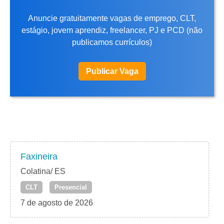
Anuncie gratuitamente vagas de emprego, CLT,
estágio, jovem aprendiz, freelancer, PJ e PCD (não
publicamos currículos)
Publicar Vaga
Faxineira
Colatina/ ES
CLT
Presencial
7 de agosto de 2026