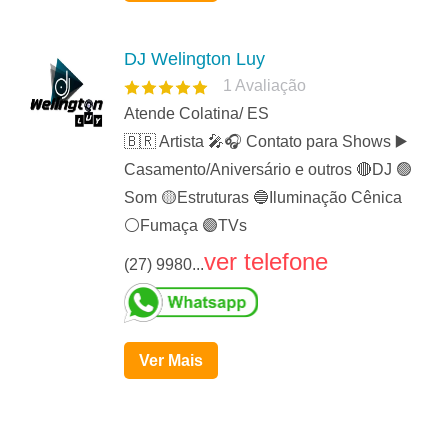
DJ Welington Luy
1
Avaliação
Atende Colatina/ ES
🇧🇷 Artista 🎤🎧 Contato para Shows ▶️
Casamento/Aniversário e outros 🔴DJ 🟢
Som 🟡Estruturas 🔵Iluminação Cênica
⚪️Fumaça 🟣TVs
ver telefone
(27) 9980...
Ver Mais