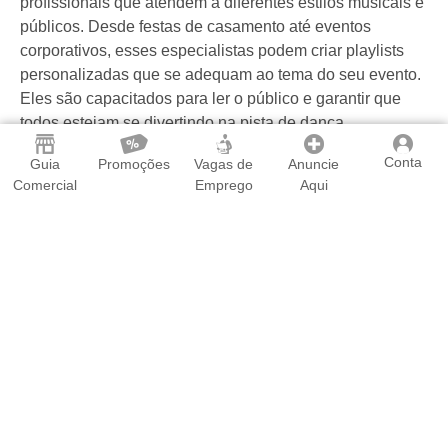
profissionais que atendem a diferentes estilos musicais e
públicos. Desde festas de casamento até eventos
corporativos, esses especialistas podem criar playlists
personalizadas que se adequam ao tema do seu evento.
Eles são capacitados para ler o público e garantir que
todos estejam se divertindo na pista de dança.
Conta
Guia
Promoções
Vagas de
Anuncie
🌟 Além dos DJs tradicionais, Colatina também conta
Comercial
Emprego
Aqui
com artistas que fazem mixagens ao vivo e performances
interativas. Estes profissionais começam a ganhar
destaque em festivais e festas locais, proporcionando
experiências inovadoras aos participantes. Escolher um
DJ que se encaixe perfeitamente no seu evento pode
fazer toda a diferença no clima e na interação entre os
convidados.
🕺 Não deixe de explorar as opções disponíveis quando
o assunto é entretenimento musical em Colatina. A
variedade de DJs pode atender diferentes preferências,