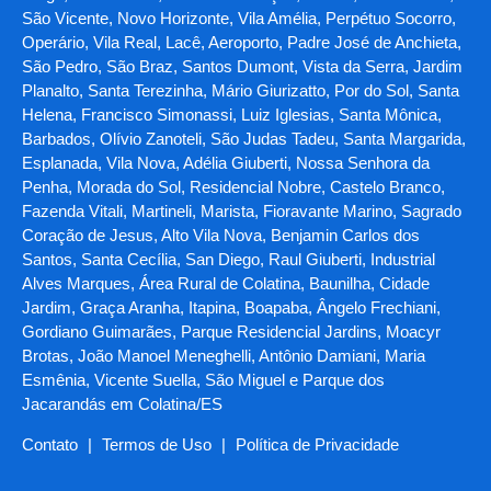
São Vicente, Novo Horizonte, Vila Amélia, Perpétuo Socorro,
Operário, Vila Real, Lacê, Aeroporto, Padre José de Anchieta,
São Pedro, São Braz, Santos Dumont, Vista da Serra, Jardim
Planalto, Santa Terezinha, Mário Giurizatto, Por do Sol, Santa
Helena, Francisco Simonassi, Luiz Iglesias, Santa Mônica,
Barbados, Olívio Zanoteli, São Judas Tadeu, Santa Margarida,
Esplanada, Vila Nova, Adélia Giuberti, Nossa Senhora da
Penha, Morada do Sol, Residencial Nobre, Castelo Branco,
Fazenda Vitali, Martineli, Marista, Fioravante Marino, Sagrado
Coração de Jesus, Alto Vila Nova, Benjamin Carlos dos
Santos, Santa Cecília, San Diego, Raul Giuberti, Industrial
Alves Marques, Área Rural de Colatina, Baunilha, Cidade
Jardim, Graça Aranha, Itapina, Boapaba, Ângelo Frechiani,
Gordiano Guimarães, Parque Residencial Jardins, Moacyr
Brotas, João Manoel Meneghelli, Antônio Damiani, Maria
Esmênia, Vicente Suella, São Miguel e Parque dos
Jacarandás em Colatina/ES
Contato
|
Termos de Uso
|
Política de Privacidade