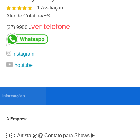
1
Avaliação
Atende Colatina
/
ES
ver telefone
(27) 9980...
Instagram
Youtube
Informações
A Empresa
🇧🇷 Artista 🎤🎧 Contato para Shows ▶️