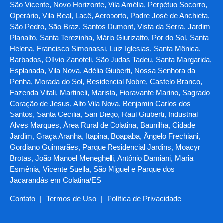
São Vicente, Novo Horizonte, Vila Amélia, Perpétuo Socorro,
Operário, Vila Real, Lacê, Aeroporto, Padre José de Anchieta,
São Pedro, São Braz, Santos Dumont, Vista da Serra, Jardim
Planalto, Santa Terezinha, Mário Giurizatto, Por do Sol, Santa
Helena, Francisco Simonassi, Luiz Iglesias, Santa Mônica,
Barbados, Olívio Zanoteli, São Judas Tadeu, Santa Margarida,
Esplanada, Vila Nova, Adélia Giuberti, Nossa Senhora da
Penha, Morada do Sol, Residencial Nobre, Castelo Branco,
Fazenda Vitali, Martineli, Marista, Fioravante Marino, Sagrado
Coração de Jesus, Alto Vila Nova, Benjamin Carlos dos
Santos, Santa Cecília, San Diego, Raul Giuberti, Industrial
Alves Marques, Área Rural de Colatina, Baunilha, Cidade
Jardim, Graça Aranha, Itapina, Boapaba, Ângelo Frechiani,
Gordiano Guimarães, Parque Residencial Jardins, Moacyr
Brotas, João Manoel Meneghelli, Antônio Damiani, Maria
Esmênia, Vicente Suella, São Miguel e Parque dos
Jacarandás em Colatina/ES
Contato
|
Termos de Uso
|
Política de Privacidade