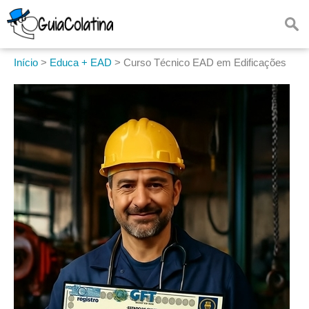
Início
>
Educa + EAD
>
Curso Técnico EAD em Edificações